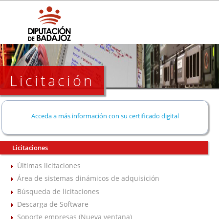
Licitación
Acceda a más información con su certificado digital
Licitaciones
Últimas licitaciones
Área de sistemas dinámicos de adquisición
Búsqueda de licitaciones
Descarga de Software
Soporte empresas (Nueva ventana)