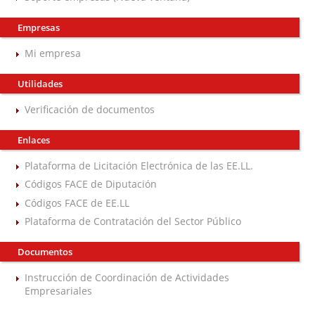
Empresas
Mi empresa
Utilidades
Verificación de documentos
Enlaces
Plataforma de Licitación Electrónica de las EE.LL.
Códigos FACE de Diputación
Códigos FACE de EE.LL
Plataforma de Contratación del Sector Público
Documentos
Instrucción de Coordinación de Actividades
Empresariales