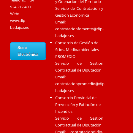
Teléfono: +34
y Odenación del Territorio
924 212 400
Servicio de Contratación y
Web:
Gestión Económica
www.dip-
Email:
badajoz.es
contratacionfomento@dip-
badajoz.es
Consorcio de Gestión de
Sede
Scios. Medioambientales
Electrónica
PROMEDIO
Servicio de Gestión
Contractual de Diputación
Email:
contratacionpromedio@dip-
badajoz.es
Consorcio Provincial de
Prevención y Extinción de
Incendios
Servicio de Gestión
Contractual de Diputación
Email:
contratacion@dip-