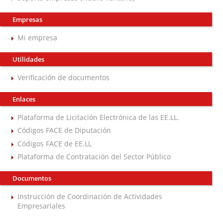
Empresas
Mi empresa
Utilidades
Verificación de documentos
Enlaces
Plataforma de Licitación Electrónica de las EE.LL.
Códigos FACE de Diputación
Códigos FACE de EE.LL
Plataforma de Contratación del Sector Público
Documentos
Instrucción de Coordinación de Actividades
Empresariales