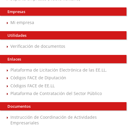
Empresas
Mi empresa
Utilidades
Verificación de documentos
Enlaces
Plataforma de Licitación Electrónica de las EE.LL.
Códigos FACE de Diputación
Códigos FACE de EE.LL
Plataforma de Contratación del Sector Público
Documentos
Instrucción de Coordinación de Actividades
Empresariales