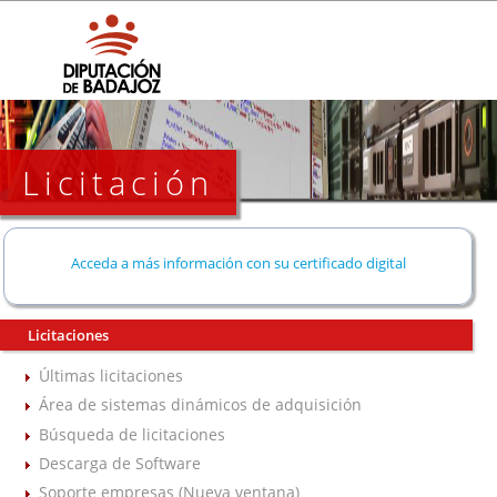
Licitación
Acceda a más información con su certificado digital
Licitaciones
Últimas licitaciones
Área de sistemas dinámicos de adquisición
Búsqueda de licitaciones
Descarga de Software
Soporte empresas (Nueva ventana)