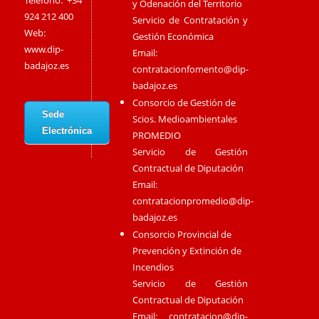
Teléfono: +34
y Odenación del Territorio
924 212 400
Servicio de Contratación y
Web:
Gestión Económica
www.dip-
Email:
badajoz.es
contratacionfomento@dip-
badajoz.es
Consorcio de Gestión de
Sede
Scios. Medioambientales
Electrónica
PROMEDIO
Servicio de Gestión
Contractual de Diputación
Email:
contratacionpromedio@dip-
badajoz.es
Consorcio Provincial de
Prevención y Extinción de
Incendios
Servicio de Gestión
Contractual de Diputación
Email:
contratacion@dip-