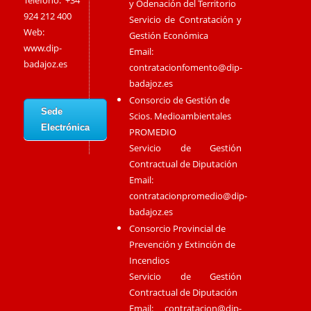
Teléfono: +34
y Odenación del Territorio
924 212 400
Servicio de Contratación y
Web:
Gestión Económica
www.dip-
Email:
badajoz.es
contratacionfomento@dip-
badajoz.es
Consorcio de Gestión de
Sede
Scios. Medioambientales
Electrónica
PROMEDIO
Servicio de Gestión
Contractual de Diputación
Email:
contratacionpromedio@dip-
badajoz.es
Consorcio Provincial de
Prevención y Extinción de
Incendios
Servicio de Gestión
Contractual de Diputación
Email:
contratacion@dip-