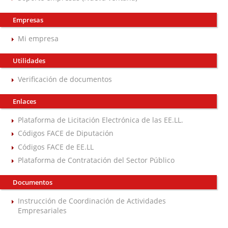
Empresas
Mi empresa
Utilidades
Verificación de documentos
Enlaces
Plataforma de Licitación Electrónica de las EE.LL.
Códigos FACE de Diputación
Códigos FACE de EE.LL
Plataforma de Contratación del Sector Público
Documentos
Instrucción de Coordinación de Actividades
Empresariales