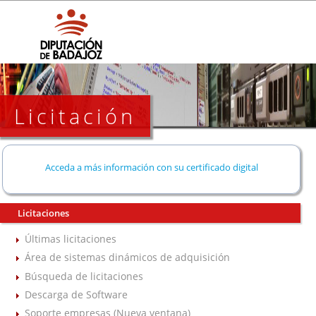
Licitación
Acceda a más información con su certificado digital
Licitaciones
Últimas licitaciones
Área de sistemas dinámicos de adquisición
Búsqueda de licitaciones
Descarga de Software
Soporte empresas (Nueva ventana)