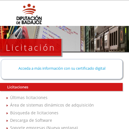
Licitación
Acceda a más información con su certificado digital
Licitaciones
Últimas licitaciones
Área de sistemas dinámicos de adquisición
Búsqueda de licitaciones
Descarga de Software
Soporte empresas (Nueva ventana)