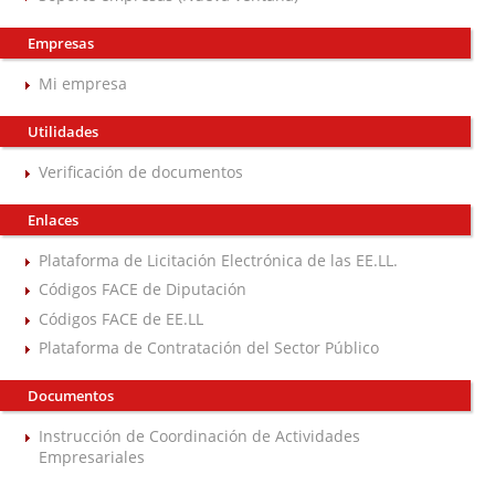
Empresas
Mi empresa
Utilidades
Verificación de documentos
Enlaces
Plataforma de Licitación Electrónica de las EE.LL.
Códigos FACE de Diputación
Códigos FACE de EE.LL
Plataforma de Contratación del Sector Público
Documentos
Instrucción de Coordinación de Actividades
Empresariales