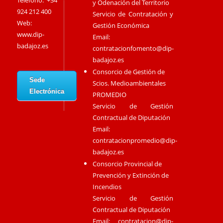
Teléfono: +34
y Odenación del Territorio
924 212 400
Servicio de Contratación y
Web:
Gestión Económica
www.dip-
Email:
badajoz.es
contratacionfomento@dip-
badajoz.es
Consorcio de Gestión de
Sede
Scios. Medioambientales
Electrónica
PROMEDIO
Servicio de Gestión
Contractual de Diputación
Email:
contratacionpromedio@dip-
badajoz.es
Consorcio Provincial de
Prevención y Extinción de
Incendios
Servicio de Gestión
Contractual de Diputación
Email:
contratacion@dip-