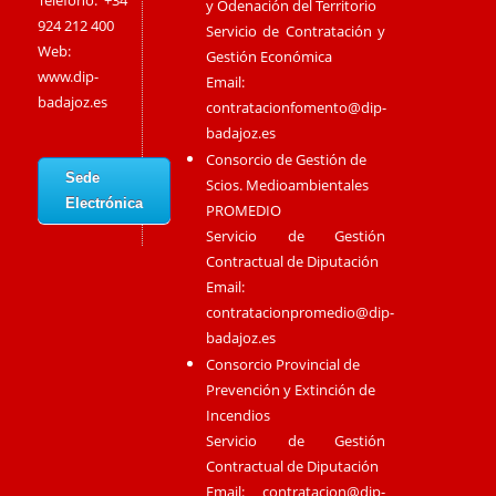
Teléfono: +34
y Odenación del Territorio
924 212 400
Servicio de Contratación y
Web:
Gestión Económica
www.dip-
Email:
badajoz.es
contratacionfomento@dip-
badajoz.es
Consorcio de Gestión de
Sede
Scios. Medioambientales
Electrónica
PROMEDIO
Servicio de Gestión
Contractual de Diputación
Email:
contratacionpromedio@dip-
badajoz.es
Consorcio Provincial de
Prevención y Extinción de
Incendios
Servicio de Gestión
Contractual de Diputación
Email:
contratacion@dip-