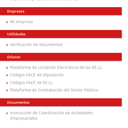
Empresas
Mi empresa
Utilidades
Verificación de documentos
Enlaces
Plataforma de Licitación Electrónica de las EE.LL.
Códigos FACE de Diputación
Códigos FACE de EE.LL
Plataforma de Contratación del Sector Público
Documentos
Instrucción de Coordinación de Actividades
Empresariales