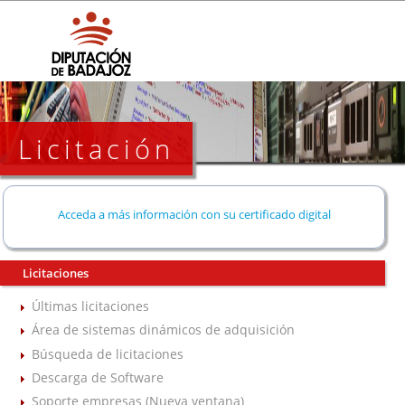
Licitación
Acceda a más información con su certificado digital
Licitaciones
Últimas licitaciones
Área de sistemas dinámicos de adquisición
Búsqueda de licitaciones
Descarga de Software
Soporte empresas (Nueva ventana)