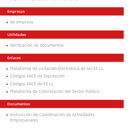
Empresas
Mi empresa
Utilidades
Verificación de documentos
Enlaces
Plataforma de Licitación Electrónica de las EE.LL.
Códigos FACE de Diputación
Códigos FACE de EE.LL
Plataforma de Contratación del Sector Público
Documentos
Instrucción de Coordinación de Actividades
Empresariales