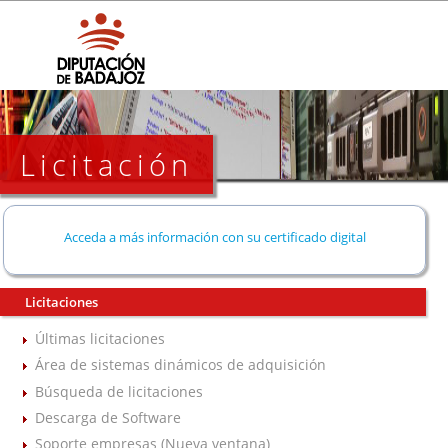
Licitación
Acceda a más información con su certificado digital
Licitaciones
Últimas licitaciones
Área de sistemas dinámicos de adquisición
Búsqueda de licitaciones
Descarga de Software
Soporte empresas (Nueva ventana)