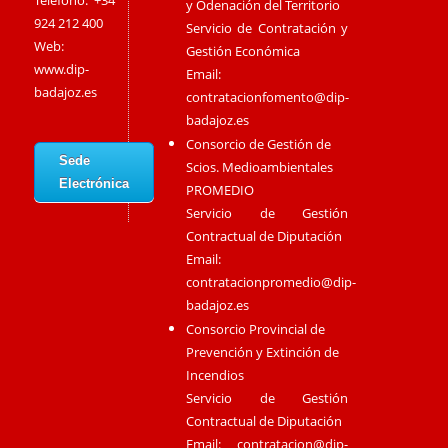
Teléfono: +34
y Odenación del Territorio
924 212 400
Servicio de Contratación y
Web:
Gestión Económica
www.dip-
Email:
badajoz.es
contratacionfomento@dip-
badajoz.es
Consorcio de Gestión de
Sede
Scios. Medioambientales
Electrónica
PROMEDIO
Servicio de Gestión
Contractual de Diputación
Email:
contratacionpromedio@dip-
badajoz.es
Consorcio Provincial de
Prevención y Extinción de
Incendios
Servicio de Gestión
Contractual de Diputación
Email:
contratacion@dip-