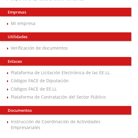
Empresas
Mi empresa
Utilidades
Verificación de documentos
Enlaces
Plataforma de Licitación Electrónica de las EE.LL.
Códigos FACE de Diputación
Códigos FACE de EE.LL
Plataforma de Contratación del Sector Público
Documentos
Instrucción de Coordinación de Actividades
Empresariales