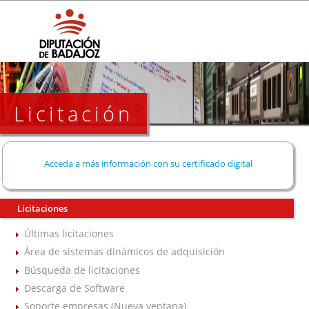
Licitación
Acceda a más información con su certificado digital
Licitaciones
Últimas licitaciones
Área de sistemas dinámicos de adquisición
Búsqueda de licitaciones
Descarga de Software
Soporte empresas (Nueva ventana)