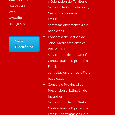
Teléfono: +34
y Odenación del Territorio
924 212 400
Servicio de Contratación y
Web:
Gestión Económica
www.dip-
Email:
badajoz.es
contratacionfomento@dip-
badajoz.es
Consorcio de Gestión de
Sede
Scios. Medioambientales
Electrónica
PROMEDIO
Servicio de Gestión
Contractual de Diputación
Email:
contratacionpromedio@dip-
badajoz.es
Consorcio Provincial de
Prevención y Extinción de
Incendios
Servicio de Gestión
Contractual de Diputación
Email:
contratacion@dip-