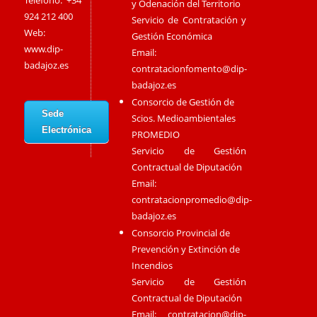
Teléfono: +34
y Odenación del Territorio
924 212 400
Servicio de Contratación y
Web:
Gestión Económica
www.dip-
Email:
badajoz.es
contratacionfomento@dip-
badajoz.es
Consorcio de Gestión de
Sede
Scios. Medioambientales
Electrónica
PROMEDIO
Servicio de Gestión
Contractual de Diputación
Email:
contratacionpromedio@dip-
badajoz.es
Consorcio Provincial de
Prevención y Extinción de
Incendios
Servicio de Gestión
Contractual de Diputación
Email:
contratacion@dip-