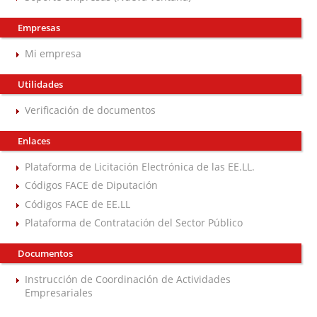
Empresas
Mi empresa
Utilidades
Verificación de documentos
Enlaces
Plataforma de Licitación Electrónica de las EE.LL.
Códigos FACE de Diputación
Códigos FACE de EE.LL
Plataforma de Contratación del Sector Público
Documentos
Instrucción de Coordinación de Actividades
Empresariales