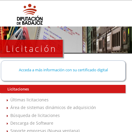
Licitación
Acceda a más información con su certificado digital
Licitaciones
Últimas licitaciones
Área de sistemas dinámicos de adquisición
Búsqueda de licitaciones
Descarga de Software
Soporte empresas (Nueva ventana)