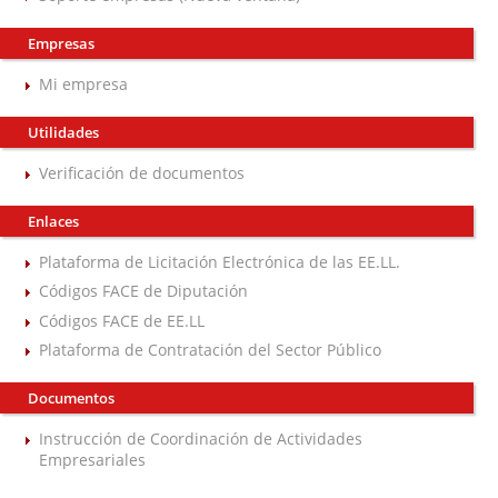
Empresas
Mi empresa
Utilidades
Verificación de documentos
Enlaces
Plataforma de Licitación Electrónica de las EE.LL.
Códigos FACE de Diputación
Códigos FACE de EE.LL
Plataforma de Contratación del Sector Público
Documentos
Instrucción de Coordinación de Actividades
Empresariales