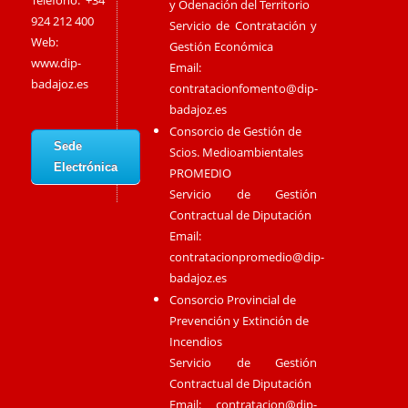
Teléfono: +34
y Odenación del Territorio
924 212 400
Servicio de Contratación y
Web:
Gestión Económica
www.dip-
Email:
badajoz.es
contratacionfomento@dip-
badajoz.es
Consorcio de Gestión de
Sede
Scios. Medioambientales
Electrónica
PROMEDIO
Servicio de Gestión
Contractual de Diputación
Email:
contratacionpromedio@dip-
badajoz.es
Consorcio Provincial de
Prevención y Extinción de
Incendios
Servicio de Gestión
Contractual de Diputación
Email:
contratacion@dip-