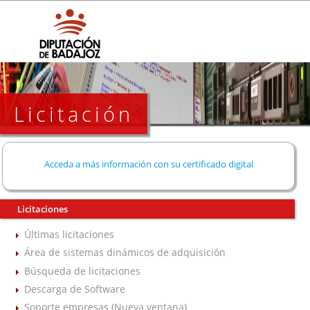
Licitación
Acceda a más información con su certificado digital
Licitaciones
Últimas licitaciones
Área de sistemas dinámicos de adquisición
Búsqueda de licitaciones
Descarga de Software
Soporte empresas (Nueva ventana)