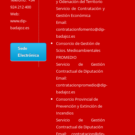
Teléfono: +34
y Odenación del Territorio
924 212 400
Servicio de Contratación y
Web:
Gestión Económica
www.dip-
Email:
badajoz.es
contratacionfomento@dip-
badajoz.es
Consorcio de Gestión de
Sede
Scios. Medioambientales
Electrónica
PROMEDIO
Servicio de Gestión
Contractual de Diputación
Email:
contratacionpromedio@dip-
badajoz.es
Consorcio Provincial de
Prevención y Extinción de
Incendios
Servicio de Gestión
Contractual de Diputación
Email:
contratacion@dip-