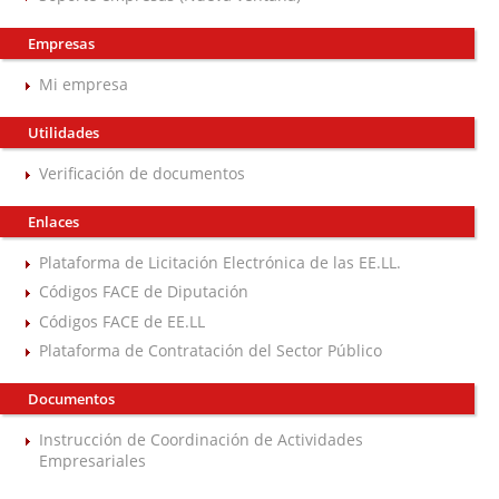
Empresas
Mi empresa
Utilidades
Verificación de documentos
Enlaces
Plataforma de Licitación Electrónica de las EE.LL.
Códigos FACE de Diputación
Códigos FACE de EE.LL
Plataforma de Contratación del Sector Público
Documentos
Instrucción de Coordinación de Actividades
Empresariales