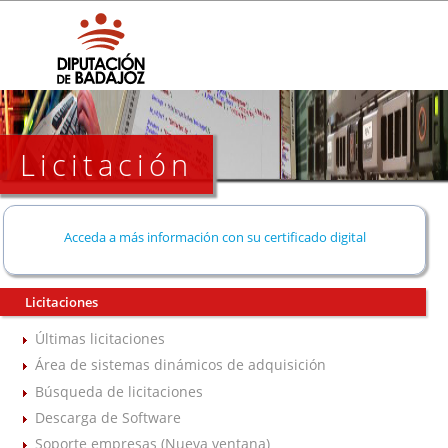
Licitación
Acceda a más información con su certificado digital
Licitaciones
Últimas licitaciones
Área de sistemas dinámicos de adquisición
Búsqueda de licitaciones
Descarga de Software
Soporte empresas (Nueva ventana)