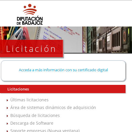
Licitación
Acceda a más información con su certificado digital
Licitaciones
Últimas licitaciones
Área de sistemas dinámicos de adquisición
Búsqueda de licitaciones
Descarga de Software
Soporte empresas (Nueva ventana)