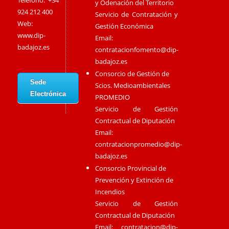
Teléfono: +34
y Odenación del Territorio
924 212 400
Servicio de Contratación y
Web:
Gestión Económica
www.dip-
Email:
badajoz.es
contratacionfomento@dip-
badajoz.es
Consorcio de Gestión de
Sede
Scios. Medioambientales
Electrónica
PROMEDIO
Servicio de Gestión
Contractual de Diputación
Email:
contratacionpromedio@dip-
badajoz.es
Consorcio Provincial de
Prevención y Extinción de
Incendios
Servicio de Gestión
Contractual de Diputación
Email:
contratacion@dip-