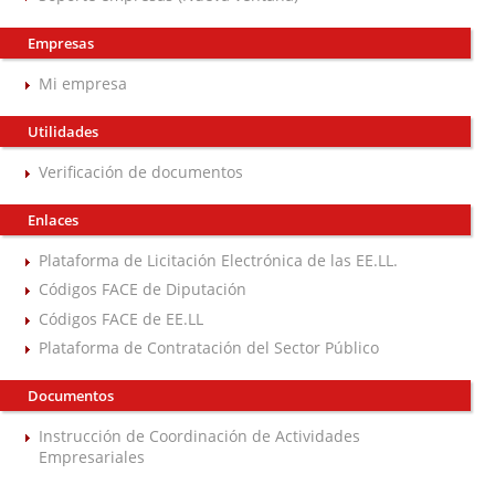
Empresas
Mi empresa
Utilidades
Verificación de documentos
Enlaces
Plataforma de Licitación Electrónica de las EE.LL.
Códigos FACE de Diputación
Códigos FACE de EE.LL
Plataforma de Contratación del Sector Público
Documentos
Instrucción de Coordinación de Actividades
Empresariales