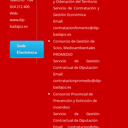
Teléfono: +34
y Odenación del Territorio
924 212 400
Servicio de Contratación y
Web:
Gestión Económica
www.dip-
Email:
badajoz.es
contratacionfomento@dip-
badajoz.es
Consorcio de Gestión de
Sede
Scios. Medioambientales
Electrónica
PROMEDIO
Servicio de Gestión
Contractual de Diputación
Email:
contratacionpromedio@dip-
badajoz.es
Consorcio Provincial de
Prevención y Extinción de
Incendios
Servicio de Gestión
Contractual de Diputación
Email:
contratacion@dip-