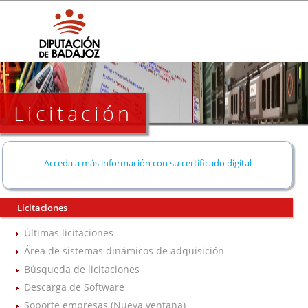
Licitación
Acceda a más información con su certificado digital
Licitaciones
Últimas licitaciones
Área de sistemas dinámicos de adquisición
Búsqueda de licitaciones
Descarga de Software
Soporte empresas (Nueva ventana)