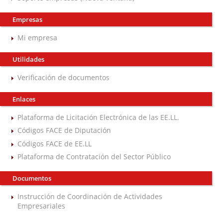
Empresas
Mi empresa
Utilidades
Verificación de documentos
Enlaces
Plataforma de Licitación Electrónica de las EE.LL.
Códigos FACE de Diputación
Códigos FACE de EE.LL
Plataforma de Contratación del Sector Público
Documentos
Instrucción de Coordinación de Actividades
Empresariales