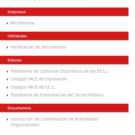
Empresas
Mi empresa
Utilidades
Verificación de documentos
Enlaces
Plataforma de Licitación Electrónica de las EE.LL.
Códigos FACE de Diputación
Códigos FACE de EE.LL
Plataforma de Contratación del Sector Público
Documentos
Instrucción de Coordinación de Actividades
Empresariales