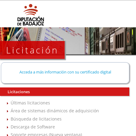
Licitación
Acceda a más información con su certificado digital
Licitaciones
Últimas licitaciones
Área de sistemas dinámicos de adquisición
Búsqueda de licitaciones
Descarga de Software
Soporte empresas (Nueva ventana)