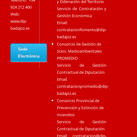
Teléfono: +34
y Odenación del Territorio
924 212 400
Servicio de Contratación y
Web:
Gestión Económica
www.dip-
Email:
badajoz.es
contratacionfomento@dip-
badajoz.es
Consorcio de Gestión de
Sede
Scios. Medioambientales
Electrónica
PROMEDIO
Servicio de Gestión
Contractual de Diputación
Email:
contratacionpromedio@dip-
badajoz.es
Consorcio Provincial de
Prevención y Extinción de
Incendios
Servicio de Gestión
Contractual de Diputación
Email:
contratacion@dip-