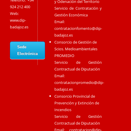
Teléfono: +34
y Odenación del Territorio
924 212 400
Servicio de Contratación y
Web:
Gestión Económica
www.dip-
Email:
badajoz.es
contratacionfomento@dip-
badajoz.es
Consorcio de Gestión de
Sede
Scios. Medioambientales
Electrónica
PROMEDIO
Servicio de Gestión
Contractual de Diputación
Email:
contratacionpromedio@dip-
badajoz.es
Consorcio Provincial de
Prevención y Extinción de
Incendios
Servicio de Gestión
Contractual de Diputación
Email:
contratacion@dip-