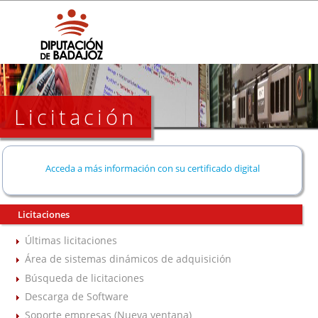
Licitación
Acceda a más información con su certificado digital
Licitaciones
Últimas licitaciones
Área de sistemas dinámicos de adquisición
Búsqueda de licitaciones
Descarga de Software
Soporte empresas (Nueva ventana)