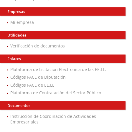
Empresas
Mi empresa
Utilidades
Verificación de documentos
Enlaces
Plataforma de Licitación Electrónica de las EE.LL.
Códigos FACE de Diputación
Códigos FACE de EE.LL
Plataforma de Contratación del Sector Público
Documentos
Instrucción de Coordinación de Actividades
Empresariales