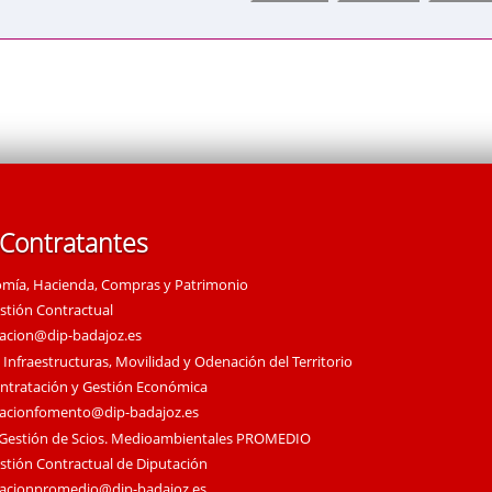
 Contratantes
omía, Hacienda, Compras y Patrimonio
estión Contractual
tacion@dip-badajoz.es
 Infraestructuras, Movilidad y Odenación del Territorio
ontratación y Gestión Económica
tacionfomento@dip-badajoz.es
 Gestión de Scios. Medioambientales PROMEDIO
estión Contractual de Diputación
tacionpromedio@dip-badajoz.es