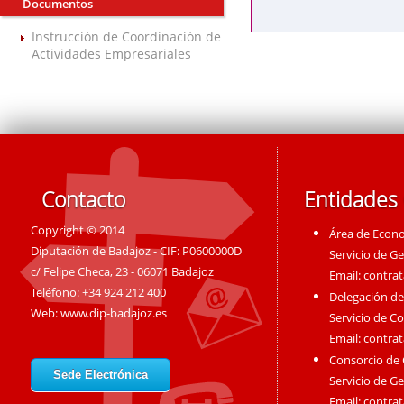
Documentos
Instrucción de Coordinación de
Actividades Empresariales
Contacto
Entidades
Copyright © 2014
Área de Econ
Diputación de Badajoz - CIF: P0600000D
Servicio de G
c/ Felipe Checa, 23 - 06071 Badajoz
Email:
contra
Teléfono: +34 924 212 400
Delegación de
Web:
www.dip-badajoz.es
Servicio de C
Email:
contra
Consorcio de
Sede Electrónica
Servicio de G
Email:
contra