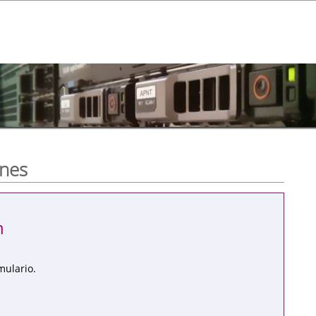
ones
n
mulario.