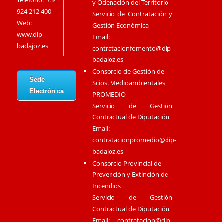
Teléfono: +34
y Odenación del Territorio
924 212 400
Servicio de Contratación y
Web:
Gestión Económica
www.dip-
Email:
badajoz.es
contratacionfomento@dip-
badajoz.es
Consorcio de Gestión de
Sede
Scios. Medioambientales
Electrónica
PROMEDIO
Servicio de Gestión
Contractual de Diputación
Email:
contratacionpromedio@dip-
badajoz.es
Consorcio Provincial de
Prevención y Extinción de
Incendios
Servicio de Gestión
Contractual de Diputación
Email:
contratacion@dip-