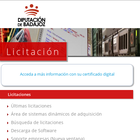
Licitación
Acceda a más información con su certificado digital
Licitaciones
Últimas licitaciones
Área de sistemas dinámicos de adquisición
Búsqueda de licitaciones
Descarga de Software
Soporte empresas (Nueva ventana)