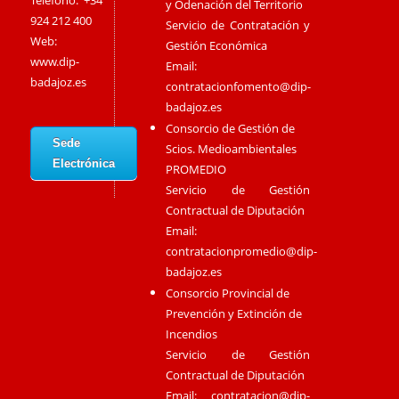
Teléfono: +34
y Odenación del Territorio
924 212 400
Servicio de Contratación y
Web:
Gestión Económica
www.dip-
Email:
badajoz.es
contratacionfomento@dip-
badajoz.es
Consorcio de Gestión de
Sede
Scios. Medioambientales
Electrónica
PROMEDIO
Servicio de Gestión
Contractual de Diputación
Email:
contratacionpromedio@dip-
badajoz.es
Consorcio Provincial de
Prevención y Extinción de
Incendios
Servicio de Gestión
Contractual de Diputación
Email:
contratacion@dip-