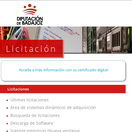
Licitación
Acceda a más información con su certificado digital
Licitaciones
Últimas licitaciones
Área de sistemas dinámicos de adquisición
Búsqueda de licitaciones
Descarga de Software
Soporte empresas (Nueva ventana)