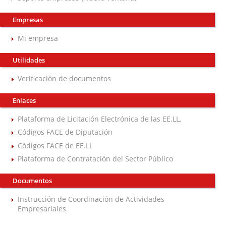
Empresas
Mi empresa
Utilidades
Verificación de documentos
Enlaces
Plataforma de Licitación Electrónica de las EE.LL.
Códigos FACE de Diputación
Códigos FACE de EE.LL
Plataforma de Contratación del Sector Público
Documentos
Instrucción de Coordinación de Actividades
Empresariales