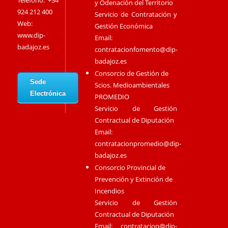
Teléfono: +34
y Odenación del Territorio
924 212 400
Servicio de Contratación y
Web:
Gestión Económica
www.dip-
Email:
badajoz.es
contratacionfomento@dip-
badajoz.es
Consorcio de Gestión de
Sede
Scios. Medioambientales
Electrónica
PROMEDIO
Servicio de Gestión
Contractual de Diputación
Email:
contratacionpromedio@dip-
badajoz.es
Consorcio Provincial de
Prevención y Extinción de
Incendios
Servicio de Gestión
Contractual de Diputación
Email:
contratacion@dip-