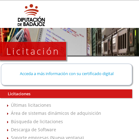
Licitación
Acceda a más información con su certificado digital
Licitaciones
Últimas licitaciones
Área de sistemas dinámicos de adquisición
Búsqueda de licitaciones
Descarga de Software
Soporte empresas (Nueva ventana)