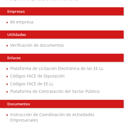
Empresas
Mi empresa
Utilidades
Verificación de documentos
Enlaces
Plataforma de Licitación Electrónica de las EE.LL.
Códigos FACE de Diputación
Códigos FACE de EE.LL
Plataforma de Contratación del Sector Público
Documentos
Instrucción de Coordinación de Actividades
Empresariales