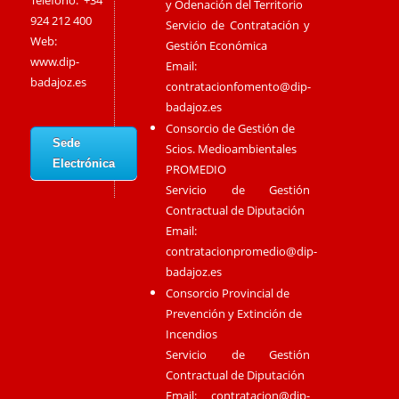
Teléfono: +34
y Odenación del Territorio
924 212 400
Servicio de Contratación y
Web:
Gestión Económica
www.dip-
Email:
badajoz.es
contratacionfomento@dip-
badajoz.es
Consorcio de Gestión de
Sede
Scios. Medioambientales
Electrónica
PROMEDIO
Servicio de Gestión
Contractual de Diputación
Email:
contratacionpromedio@dip-
badajoz.es
Consorcio Provincial de
Prevención y Extinción de
Incendios
Servicio de Gestión
Contractual de Diputación
Email:
contratacion@dip-