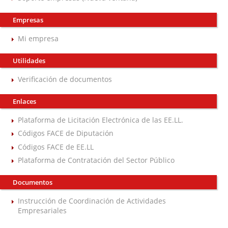
Empresas
Mi empresa
Utilidades
Verificación de documentos
Enlaces
Plataforma de Licitación Electrónica de las EE.LL.
Códigos FACE de Diputación
Códigos FACE de EE.LL
Plataforma de Contratación del Sector Público
Documentos
Instrucción de Coordinación de Actividades
Empresariales