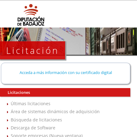
Licitación
Acceda a más información con su certificado digital
Licitaciones
Últimas licitaciones
Área de sistemas dinámicos de adquisición
Búsqueda de licitaciones
Descarga de Software
Soporte empresas (Nueva ventana)