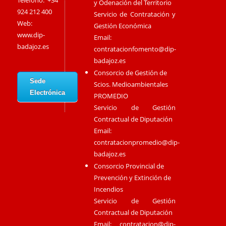
Teléfono: +34
y Odenación del Territorio
924 212 400
Servicio de Contratación y
Web:
Gestión Económica
www.dip-
Email:
badajoz.es
contratacionfomento@dip-
badajoz.es
Consorcio de Gestión de
Sede
Scios. Medioambientales
Electrónica
PROMEDIO
Servicio de Gestión
Contractual de Diputación
Email:
contratacionpromedio@dip-
badajoz.es
Consorcio Provincial de
Prevención y Extinción de
Incendios
Servicio de Gestión
Contractual de Diputación
Email:
contratacion@dip-