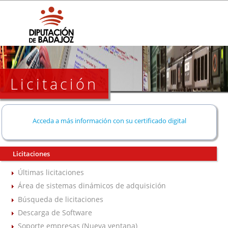
Licitación
Acceda a más información con su certificado digital
Licitaciones
Últimas licitaciones
Área de sistemas dinámicos de adquisición
Búsqueda de licitaciones
Descarga de Software
Soporte empresas (Nueva ventana)