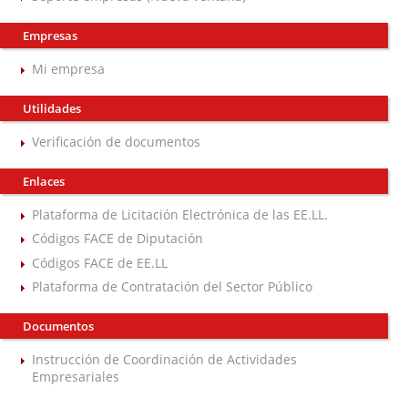
Empresas
Mi empresa
Utilidades
Verificación de documentos
Enlaces
Plataforma de Licitación Electrónica de las EE.LL.
Códigos FACE de Diputación
Códigos FACE de EE.LL
Plataforma de Contratación del Sector Público
Documentos
Instrucción de Coordinación de Actividades
Empresariales