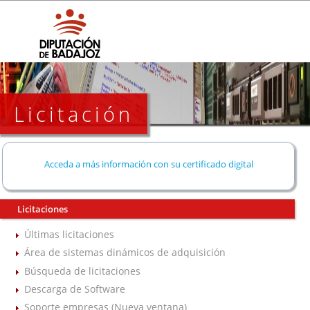
Licitación
Acceda a más información con su certificado digital
Licitaciones
Últimas licitaciones
Área de sistemas dinámicos de adquisición
Búsqueda de licitaciones
Descarga de Software
Soporte empresas (Nueva ventana)