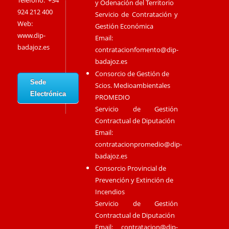
Teléfono: +34
y Odenación del Territorio
924 212 400
Servicio de Contratación y
Web:
Gestión Económica
www.dip-
Email:
badajoz.es
contratacionfomento@dip-
badajoz.es
Consorcio de Gestión de
Sede
Scios. Medioambientales
Electrónica
PROMEDIO
Servicio de Gestión
Contractual de Diputación
Email:
contratacionpromedio@dip-
badajoz.es
Consorcio Provincial de
Prevención y Extinción de
Incendios
Servicio de Gestión
Contractual de Diputación
Email:
contratacion@dip-