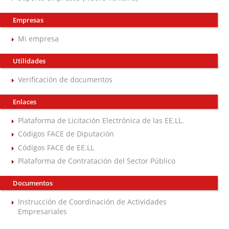
Empresas
Mi empresa
Utilidades
Verificación de documentos
Enlaces
Plataforma de Licitación Electrónica de las EE.LL.
Códigos FACE de Diputación
Códigos FACE de EE.LL
Plataforma de Contratación del Sector Público
Documentos
Instrucción de Coordinación de Actividades
Empresariales