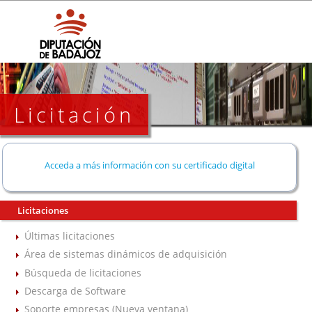
Licitación
Acceda a más información con su certificado digital
Licitaciones
Últimas licitaciones
Área de sistemas dinámicos de adquisición
Búsqueda de licitaciones
Descarga de Software
Soporte empresas (Nueva ventana)