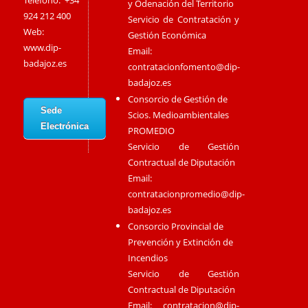
Teléfono: +34
y Odenación del Territorio
924 212 400
Servicio de Contratación y
Web:
Gestión Económica
www.dip-
Email:
badajoz.es
contratacionfomento@dip-
badajoz.es
Consorcio de Gestión de
Sede
Scios. Medioambientales
Electrónica
PROMEDIO
Servicio de Gestión
Contractual de Diputación
Email:
contratacionpromedio@dip-
badajoz.es
Consorcio Provincial de
Prevención y Extinción de
Incendios
Servicio de Gestión
Contractual de Diputación
Email:
contratacion@dip-