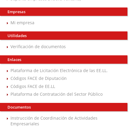
Empresas
Mi empresa
Utilidades
Verificación de documentos
Enlaces
Plataforma de Licitación Electrónica de las EE.LL.
Códigos FACE de Diputación
Códigos FACE de EE.LL
Plataforma de Contratación del Sector Público
Documentos
Instrucción de Coordinación de Actividades
Empresariales