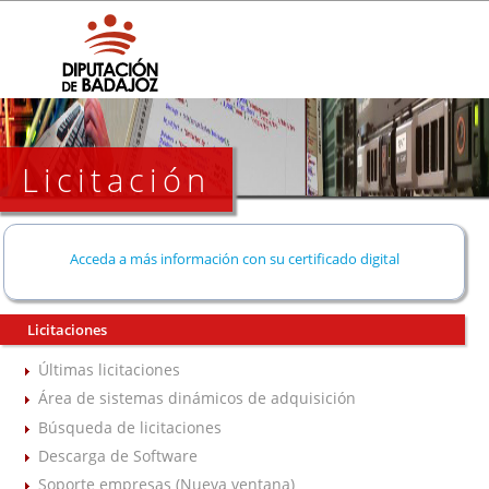
Licitación
Acceda a más información con su certificado digital
Licitaciones
Últimas licitaciones
Área de sistemas dinámicos de adquisición
Búsqueda de licitaciones
Descarga de Software
Soporte empresas (Nueva ventana)