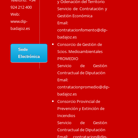
Teléfono: +34
y Odenación del Territorio
924 212 400
Servicio de Contratación y
Web:
Gestión Económica
www.dip-
Email:
badajoz.es
contratacionfomento@dip-
badajoz.es
Consorcio de Gestión de
Sede
Scios. Medioambientales
Electrónica
PROMEDIO
Servicio de Gestión
Contractual de Diputación
Email:
contratacionpromedio@dip-
badajoz.es
Consorcio Provincial de
Prevención y Extinción de
Incendios
Servicio de Gestión
Contractual de Diputación
Email:
contratacion@dip-