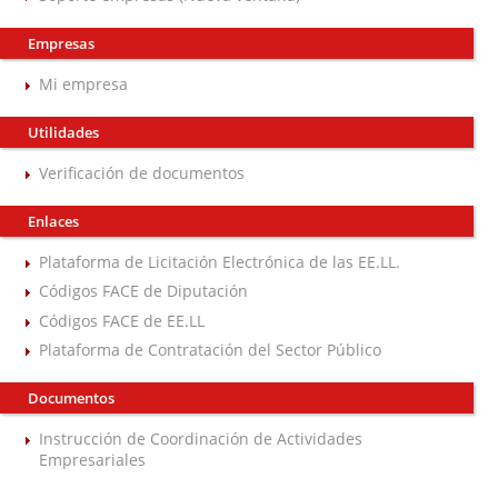
Empresas
Mi empresa
Utilidades
Verificación de documentos
Enlaces
Plataforma de Licitación Electrónica de las EE.LL.
Códigos FACE de Diputación
Códigos FACE de EE.LL
Plataforma de Contratación del Sector Público
Documentos
Instrucción de Coordinación de Actividades
Empresariales