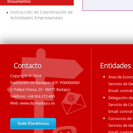
Documentos
Instrucción de Coordinación de
Actividades Empresariales
Contacto
Entidades
Copyright © 2014
Área de Econ
Diputación de Badajoz - CIF: P0600000D
Servicio de G
c/ Felipe Checa, 23 - 06071 Badajoz
Email:
contra
Teléfono: +34 924 212 400
Delegación de
Web:
www.dip-badajoz.es
Servicio de C
Email:
contra
Consorcio de
Sede Electrónica
Servicio de G
Email:
contra