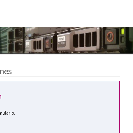
ones
n
mulario.