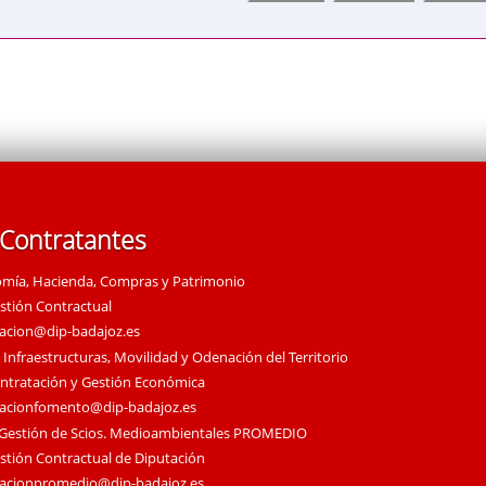
 Contratantes
omía, Hacienda, Compras y Patrimonio
estión Contractual
tacion@dip-badajoz.es
 Infraestructuras, Movilidad y Odenación del Territorio
ontratación y Gestión Económica
tacionfomento@dip-badajoz.es
 Gestión de Scios. Medioambientales PROMEDIO
estión Contractual de Diputación
tacionpromedio@dip-badajoz.es