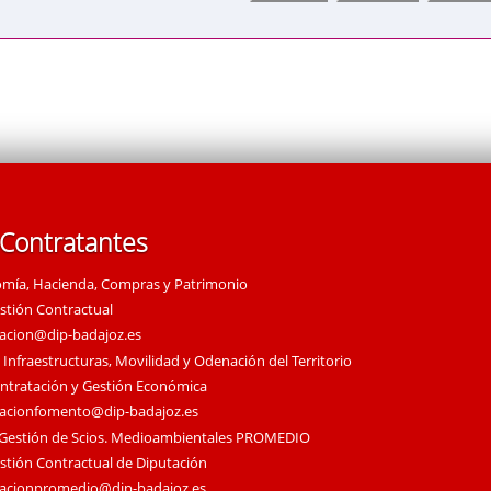
 Contratantes
omía, Hacienda, Compras y Patrimonio
estión Contractual
tacion@dip-badajoz.es
 Infraestructuras, Movilidad y Odenación del Territorio
ontratación y Gestión Económica
tacionfomento@dip-badajoz.es
 Gestión de Scios. Medioambientales PROMEDIO
estión Contractual de Diputación
tacionpromedio@dip-badajoz.es