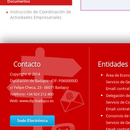
Documentos
Instrucción de Coordinación de
Actividades Empresariales
Contacto
Entidades
Copyright © 2014
Área de Econ
Diputación de Badajoz - CIF: P0600000D
Servicio de G
c/ Felipe Checa, 23 - 06071 Badajoz
Email:
contra
Teléfono: +34 924 212 400
Delegación de
Web:
www.dip-badajoz.es
Servicio de C
Email:
contra
Consorcio de
Sede Electrónica
Servicio de G
Email:
contra