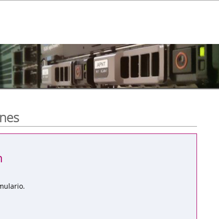
ones
n
mulario.