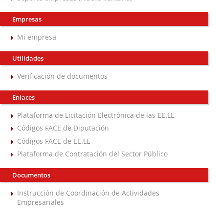
Empresas
Mi empresa
Utilidades
Verificación de documentos
Enlaces
Plataforma de Licitación Electrónica de las EE.LL.
Códigos FACE de Diputación
Códigos FACE de EE.LL
Plataforma de Contratación del Sector Público
Documentos
Instrucción de Coordinación de Actividades
Empresariales