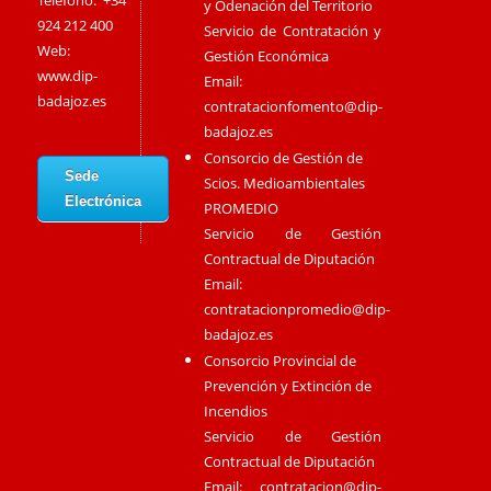
Teléfono: +34
y Odenación del Territorio
924 212 400
Servicio de Contratación y
Web:
Gestión Económica
www.dip-
Email:
badajoz.es
contratacionfomento@dip-
badajoz.es
Consorcio de Gestión de
Sede
Scios. Medioambientales
Electrónica
PROMEDIO
Servicio de Gestión
Contractual de Diputación
Email:
contratacionpromedio@dip-
badajoz.es
Consorcio Provincial de
Prevención y Extinción de
Incendios
Servicio de Gestión
Contractual de Diputación
Email:
contratacion@dip-