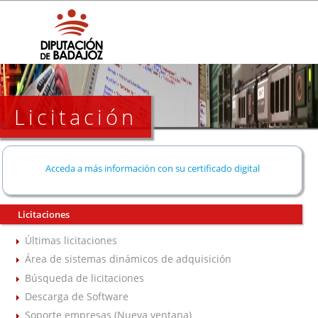
Licitación
Acceda a más información con su certificado digital
Licitaciones
Últimas licitaciones
Área de sistemas dinámicos de adquisición
Búsqueda de licitaciones
Descarga de Software
Soporte empresas (Nueva ventana)