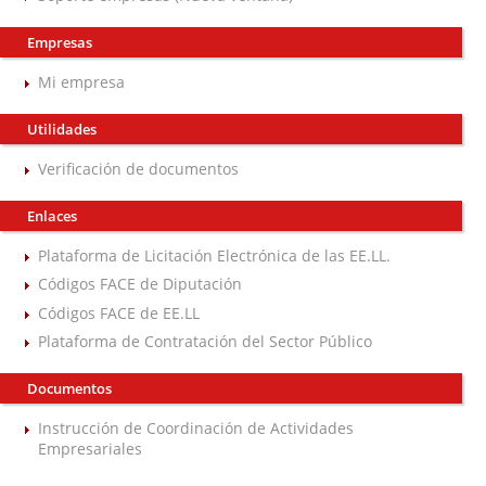
Empresas
Mi empresa
Utilidades
Verificación de documentos
Enlaces
Plataforma de Licitación Electrónica de las EE.LL.
Códigos FACE de Diputación
Códigos FACE de EE.LL
Plataforma de Contratación del Sector Público
Documentos
Instrucción de Coordinación de Actividades
Empresariales