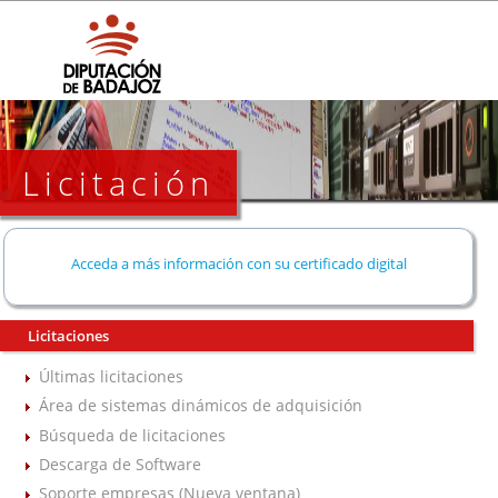
Licitación
Acceda a más información con su certificado digital
Licitaciones
Últimas licitaciones
Área de sistemas dinámicos de adquisición
Búsqueda de licitaciones
Descarga de Software
Soporte empresas (Nueva ventana)