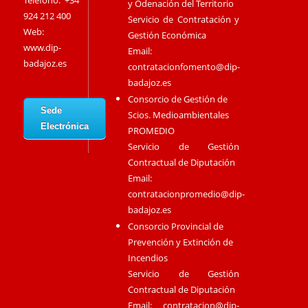
Teléfono: +34
y Odenación del Territorio
924 212 400
Servicio de Contratación y
Web:
Gestión Económica
www.dip-
Email:
badajoz.es
contratacionfomento@dip-
badajoz.es
Consorcio de Gestión de
Sede
Scios. Medioambientales
Electrónica
PROMEDIO
Servicio de Gestión
Contractual de Diputación
Email:
contratacionpromedio@dip-
badajoz.es
Consorcio Provincial de
Prevención y Extinción de
Incendios
Servicio de Gestión
Contractual de Diputación
Email:
contratacion@dip-