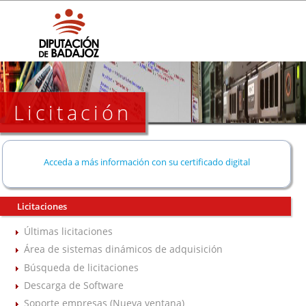
Licitación
Acceda a más información con su certificado digital
Licitaciones
Últimas licitaciones
Área de sistemas dinámicos de adquisición
Búsqueda de licitaciones
Descarga de Software
Soporte empresas (Nueva ventana)