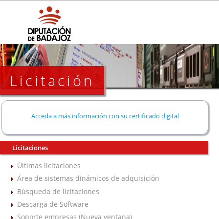
Licitación
Acceda a más información con su certificado digital
Licitaciones
Últimas licitaciones
Área de sistemas dinámicos de adquisición
Búsqueda de licitaciones
Descarga de Software
Soporte empresas (Nueva ventana)