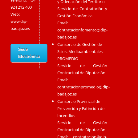
Teléfono: +34
y Odenación del Territorio
924 212 400
Servicio de Contratación y
Web:
Gestión Económica
www.dip-
Email:
badajoz.es
contratacionfomento@dip-
badajoz.es
Consorcio de Gestión de
Sede
Scios. Medioambientales
Electrónica
PROMEDIO
Servicio de Gestión
Contractual de Diputación
Email:
contratacionpromedio@dip-
badajoz.es
Consorcio Provincial de
Prevención y Extinción de
Incendios
Servicio de Gestión
Contractual de Diputación
Email:
contratacion@dip-