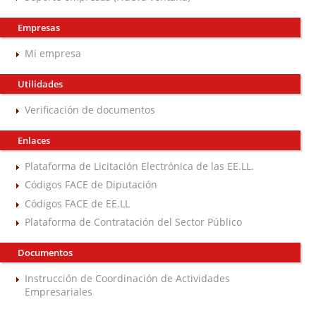
Empresas
Mi empresa
Utilidades
Verificación de documentos
Enlaces
Plataforma de Licitación Electrónica de las EE.LL.
Códigos FACE de Diputación
Códigos FACE de EE.LL
Plataforma de Contratación del Sector Público
Documentos
Instrucción de Coordinación de Actividades
Empresariales