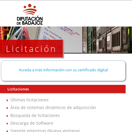
Licitación
Acceda a más información con su certificado digital
Licitaciones
Últimas licitaciones
Área de sistemas dinámicos de adquisición
Búsqueda de licitaciones
Descarga de Software
Soporte empresas (Nueva ventana)