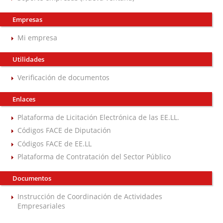
Empresas
Mi empresa
Utilidades
Verificación de documentos
Enlaces
Plataforma de Licitación Electrónica de las EE.LL.
Códigos FACE de Diputación
Códigos FACE de EE.LL
Plataforma de Contratación del Sector Público
Documentos
Instrucción de Coordinación de Actividades
Empresariales