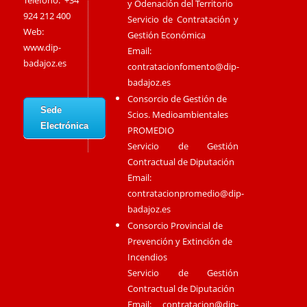
Teléfono: +34
y Odenación del Territorio
924 212 400
Servicio de Contratación y
Web:
Gestión Económica
www.dip-
Email:
badajoz.es
contratacionfomento@dip-
badajoz.es
Consorcio de Gestión de
Sede
Scios. Medioambientales
Electrónica
PROMEDIO
Servicio de Gestión
Contractual de Diputación
Email:
contratacionpromedio@dip-
badajoz.es
Consorcio Provincial de
Prevención y Extinción de
Incendios
Servicio de Gestión
Contractual de Diputación
Email:
contratacion@dip-