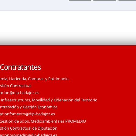
 Contratantes
omía, Hacienda, Compras y Patrimonio
estión Contractual
tacion@dip-badajoz.es
 Infraestructuras, Movilidad y Odenación del Territorio
ontratación y Gestión Económica
tacionfomento@dip-badajoz.es
 Gestión de Scios. Medioambientales PROMEDIO
estión Contractual de Diputación
tacionpromedio@dip-badajoz.es