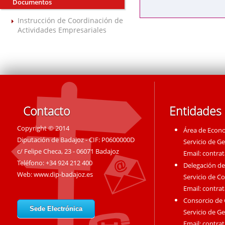
Documentos
Instrucción de Coordinación de
Actividades Empresariales
Contacto
Entidades
Copyright © 2014
Área de Econ
Diputación de Badajoz - CIF: P0600000D
Servicio de G
c/ Felipe Checa, 23 - 06071 Badajoz
Email:
contra
Teléfono: +34 924 212 400
Delegación de
Web:
www.dip-badajoz.es
Servicio de C
Email:
contra
Consorcio de
Sede Electrónica
Servicio de G
Email:
contra