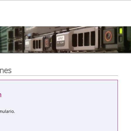
ones
n
mulario.