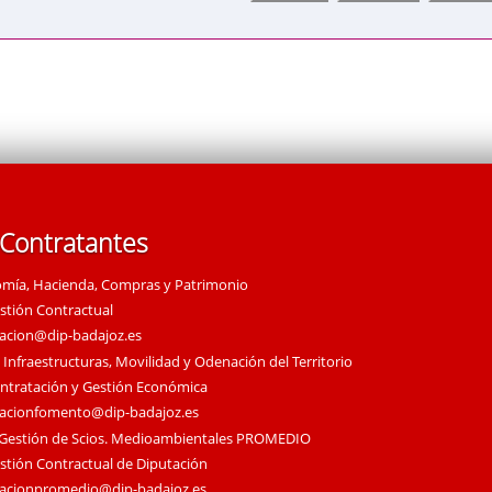
 Contratantes
omía, Hacienda, Compras y Patrimonio
estión Contractual
tacion@dip-badajoz.es
 Infraestructuras, Movilidad y Odenación del Territorio
ontratación y Gestión Económica
tacionfomento@dip-badajoz.es
 Gestión de Scios. Medioambientales PROMEDIO
estión Contractual de Diputación
tacionpromedio@dip-badajoz.es