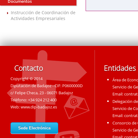
Documentos
Instrucción de Coordinación de
Actividades Empresariales
Contacto
Entidades
Copyright © 2014
Área de Econ
Diputación de Badajoz - CIF: P0600000D
Servicio de G
c/ Felipe Checa, 23 - 06071 Badajoz
Email:
contra
Teléfono: +34 924 212 400
Delegación de
Web:
www.dip-badajoz.es
Servicio de C
Email:
contra
Consorcio de
Sede Electrónica
Servicio de G
Email:
contra