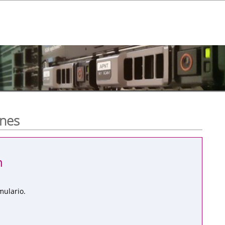
ones
n
mulario.