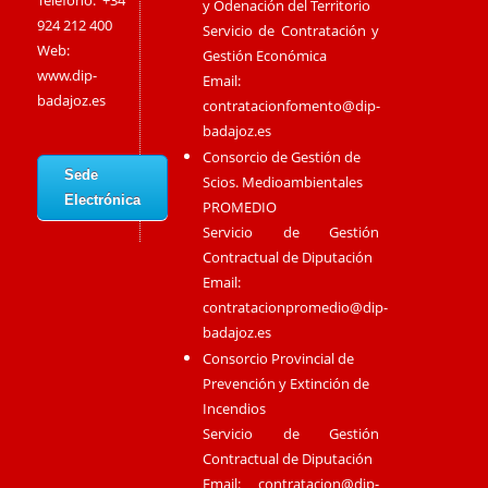
Teléfono: +34
y Odenación del Territorio
924 212 400
Servicio de Contratación y
Web:
Gestión Económica
www.dip-
Email:
badajoz.es
contratacionfomento@dip-
badajoz.es
Consorcio de Gestión de
Sede
Scios. Medioambientales
Electrónica
PROMEDIO
Servicio de Gestión
Contractual de Diputación
Email:
contratacionpromedio@dip-
badajoz.es
Consorcio Provincial de
Prevención y Extinción de
Incendios
Servicio de Gestión
Contractual de Diputación
Email:
contratacion@dip-