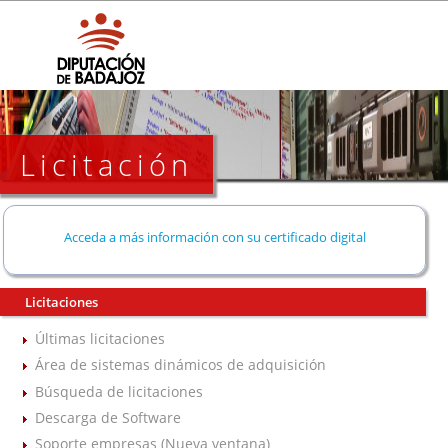
Licitación
Acceda a más información con su certificado digital
Licitaciones
Últimas licitaciones
Área de sistemas dinámicos de adquisición
Búsqueda de licitaciones
Descarga de Software
Soporte empresas (Nueva ventana)