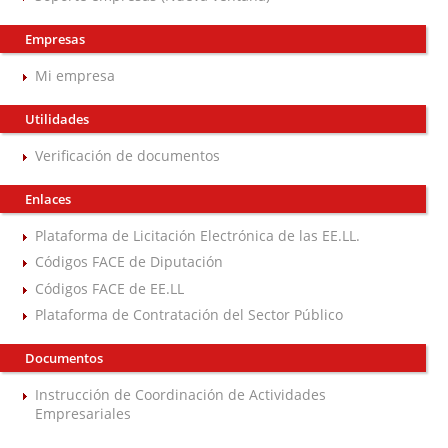
Empresas
Mi empresa
Utilidades
Verificación de documentos
Enlaces
Plataforma de Licitación Electrónica de las EE.LL.
Códigos FACE de Diputación
Códigos FACE de EE.LL
Plataforma de Contratación del Sector Público
Documentos
Instrucción de Coordinación de Actividades
Empresariales