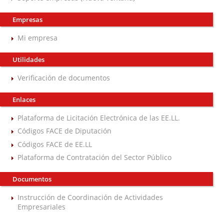
Empresas
Mi empresa
Utilidades
Verificación de documentos
Enlaces
Plataforma de Licitación Electrónica de las EE.LL.
Códigos FACE de Diputación
Códigos FACE de EE.LL
Plataforma de Contratación del Sector Público
Documentos
Instrucción de Coordinación de Actividades
Empresariales