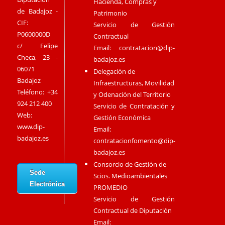
Hacienda, Compras y
de Badajoz -
Patrimonio
CIF:
Servicio de Gestión
P0600000D
Contractual
c/ Felipe
Email:
contratacion@dip-
Checa, 23 -
badajoz.es
06071
Delegación de
Badajoz
Infraestructuras, Movilidad
Teléfono: +34
y Odenación del Territorio
924 212 400
Servicio de Contratación y
Web:
Gestión Económica
www.dip-
Email:
badajoz.es
contratacionfomento@dip-
badajoz.es
Consorcio de Gestión de
Sede
Scios. Medioambientales
Electrónica
PROMEDIO
Servicio de Gestión
Contractual de Diputación
Email: