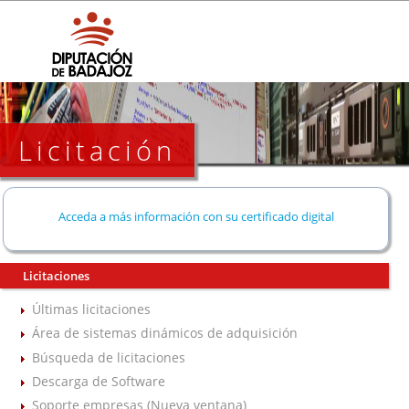
Licitación
Acceda a más información con su certificado digital
Licitaciones
Últimas licitaciones
Área de sistemas dinámicos de adquisición
Búsqueda de licitaciones
Descarga de Software
Soporte empresas (Nueva ventana)