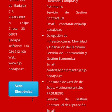
Hacienda, Compras y
de Badajoz -
Patrimonio
CIF:
Servicio de Gestión
P0600000D
Contractual
c/ Felipe
Email:
contratacion@dip-
Checa, 23 -
badajoz.es
06071
Delegación de
Badajoz
Infraestructuras, Movilidad
Teléfono: +34
y Odenación del Territorio
924 212 400
Servicio de Contratación y
Web:
Gestión Económica
www.dip-
Email:
badajoz.es
contratacionfomento@dip-
badajoz.es
Consorcio de Gestión de
Sede
Scios. Medioambientales
Electrónica
PROMEDIO
Servicio de Gestión
Contractual de Diputación
Email: