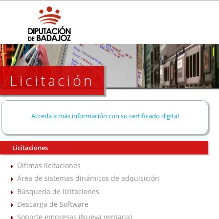
Licitación
Acceda a más información con su certificado digital
Licitaciones
Últimas licitaciones
Área de sistemas dinámicos de adquisición
Búsqueda de licitaciones
Descarga de Software
Soporte empresas (Nueva ventana)