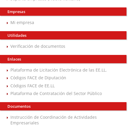
Empresas
Mi empresa
Utilidades
Verificación de documentos
Enlaces
Plataforma de Licitación Electrónica de las EE.LL.
Códigos FACE de Diputación
Códigos FACE de EE.LL
Plataforma de Contratación del Sector Público
Documentos
Instrucción de Coordinación de Actividades
Empresariales