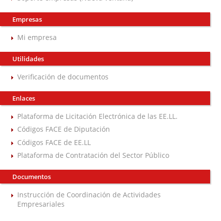
Empresas
Mi empresa
Utilidades
Verificación de documentos
Enlaces
Plataforma de Licitación Electrónica de las EE.LL.
Códigos FACE de Diputación
Códigos FACE de EE.LL
Plataforma de Contratación del Sector Público
Documentos
Instrucción de Coordinación de Actividades
Empresariales