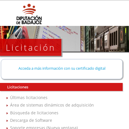
Licitación
Acceda a más información con su certificado digital
Licitaciones
Últimas licitaciones
Área de sistemas dinámicos de adquisición
Búsqueda de licitaciones
Descarga de Software
Soporte empresas (Nueva ventana)