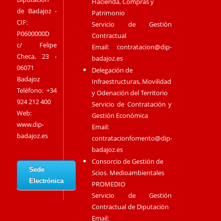
Hacienda, Compras y
de Badajoz -
Patrimonio
CIF:
Servicio de Gestión
P0600000D
Contractual
c/ Felipe
Email:
contratacion@dip-
Checa, 23 -
badajoz.es
06071
Delegación de
Badajoz
Infraestructuras, Movilidad
Teléfono: +34
y Odenación del Territorio
924 212 400
Servicio de Contratación y
Web:
Gestión Económica
www.dip-
Email:
badajoz.es
contratacionfomento@dip-
badajoz.es
Consorcio de Gestión de
Sede
Scios. Medioambientales
Electrónica
PROMEDIO
Servicio de Gestión
Contractual de Diputación
Email: