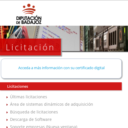
Licitación
Acceda a más información con su certificado digital
Licitaciones
Últimas licitaciones
Área de sistemas dinámicos de adquisición
Búsqueda de licitaciones
Descarga de Software
Soporte empresas (Nueva ventana)