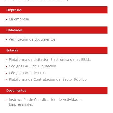
Empresas
Mi empresa
Utilidades
Verificación de documentos
Enlaces
Plataforma de Licitación Electrónica de las EE.LL.
Códigos FACE de Diputación
Códigos FACE de EE.LL
Plataforma de Contratación del Sector Público
Documentos
Instrucción de Coordinación de Actividades
Empresariales