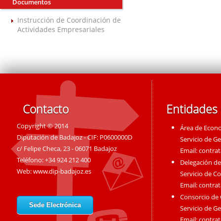
Documentos
Instrucción de Coordinación de
Actividades Empresariales
Contacto
Entidades
Copyright © 2014
Área de Econ
Diputación de Badajoz - CIF: P0600000D
Servicio de G
c/ Felipe Checa, 23 - 06071 Badajoz
Email:
contra
Teléfono: +34 924 212 400
Delegación de
Web:
www.dip-badajoz.es
Servicio de C
Email:
contra
Consorcio de
Sede Electrónica
Servicio de G
Email:
contra