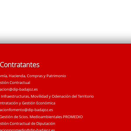
 Contratantes
omía, Hacienda, Compras y Patrimonio
estión Contractual
tacion@dip-badajoz.es
 Infraestructuras, Movilidad y Odenación del Territorio
ontratación y Gestión Económica
tacionfomento@dip-badajoz.es
 Gestión de Scios. Medioambientales PROMEDIO
estión Contractual de Diputación
tacionpromedio@dip-badajoz.es