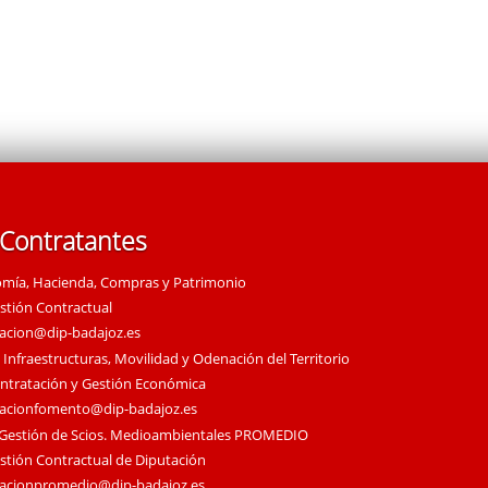
 Contratantes
omía, Hacienda, Compras y Patrimonio
estión Contractual
tacion@dip-badajoz.es
 Infraestructuras, Movilidad y Odenación del Territorio
ontratación y Gestión Económica
tacionfomento@dip-badajoz.es
 Gestión de Scios. Medioambientales PROMEDIO
estión Contractual de Diputación
tacionpromedio@dip-badajoz.es