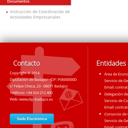
Documentos
Instrucción de Coordinación de
Actividades Empresariales
Contacto
Entidades
Copyright © 2014
Área de Econ
Diputación de Badajoz - CIF: P0600000D
Servicio de G
c/ Felipe Checa, 23 - 06071 Badajoz
Email:
contra
Teléfono: +34 924 212 400
Delegación de
Web:
www.dip-badajoz.es
Servicio de C
Email:
contra
Consorcio de
Sede Electrónica
Servicio de G
Email:
contra