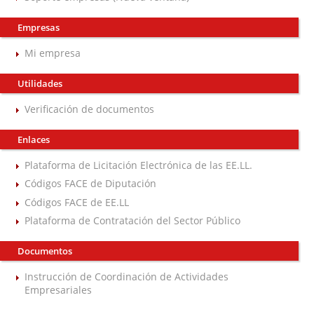
Empresas
Mi empresa
Utilidades
Verificación de documentos
Enlaces
Plataforma de Licitación Electrónica de las EE.LL.
Códigos FACE de Diputación
Códigos FACE de EE.LL
Plataforma de Contratación del Sector Público
Documentos
Instrucción de Coordinación de Actividades
Empresariales