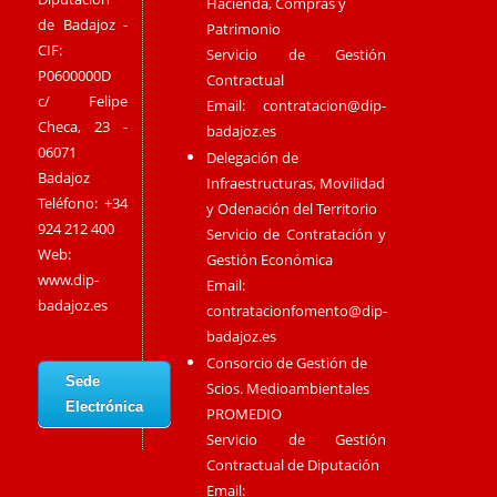
Hacienda, Compras y
de Badajoz -
Patrimonio
CIF:
Servicio de Gestión
P0600000D
Contractual
c/ Felipe
Email:
contratacion@dip-
Checa, 23 -
badajoz.es
06071
Delegación de
Badajoz
Infraestructuras, Movilidad
Teléfono: +34
y Odenación del Territorio
924 212 400
Servicio de Contratación y
Web:
Gestión Económica
www.dip-
Email:
badajoz.es
contratacionfomento@dip-
badajoz.es
Consorcio de Gestión de
Sede
Scios. Medioambientales
Electrónica
PROMEDIO
Servicio de Gestión
Contractual de Diputación
Email: