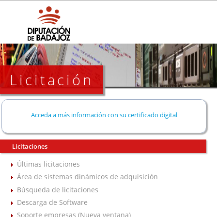
Licitación
Acceda a más información con su certificado digital
Licitaciones
Últimas licitaciones
Área de sistemas dinámicos de adquisición
Búsqueda de licitaciones
Descarga de Software
Soporte empresas (Nueva ventana)