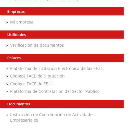
Empresas
Mi empresa
Utilidades
Verificación de documentos
Enlaces
Plataforma de Licitación Electrónica de las EE.LL.
Códigos FACE de Diputación
Códigos FACE de EE.LL
Plataforma de Contratación del Sector Público
Documentos
Instrucción de Coordinación de Actividades
Empresariales