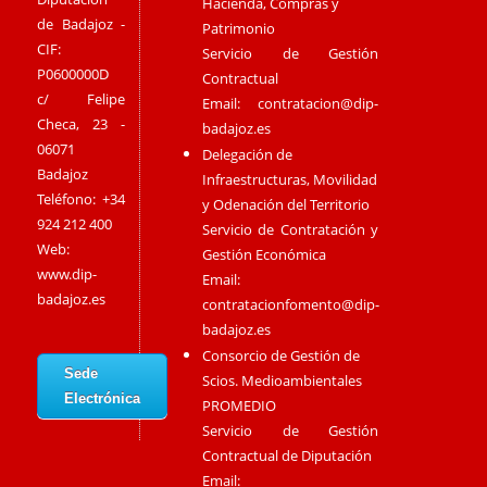
Hacienda, Compras y
de Badajoz -
Patrimonio
CIF:
Servicio de Gestión
P0600000D
Contractual
c/ Felipe
Email:
contratacion@dip-
Checa, 23 -
badajoz.es
06071
Delegación de
Badajoz
Infraestructuras, Movilidad
Teléfono: +34
y Odenación del Territorio
924 212 400
Servicio de Contratación y
Web:
Gestión Económica
www.dip-
Email:
badajoz.es
contratacionfomento@dip-
badajoz.es
Consorcio de Gestión de
Sede
Scios. Medioambientales
Electrónica
PROMEDIO
Servicio de Gestión
Contractual de Diputación
Email: