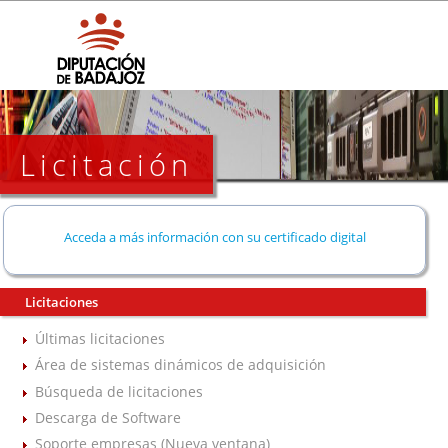
Licitación
Acceda a más información con su certificado digital
Licitaciones
Últimas licitaciones
Área de sistemas dinámicos de adquisición
Búsqueda de licitaciones
Descarga de Software
Soporte empresas (Nueva ventana)