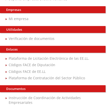
Empresas
Mi empresa
Utilidades
Verificación de documentos
Enlaces
Plataforma de Licitación Electrónica de las EE.LL.
Códigos FACE de Diputación
Códigos FACE de EE.LL
Plataforma de Contratación del Sector Público
Documentos
Instrucción de Coordinación de Actividades
Empresariales