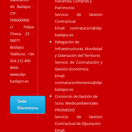
Hacienda, Compras y
de Badajoz -
Patrimonio
CIF:
Servicio de Gestión
P0600000D
Contractual
c/ Felipe
Email:
contratacion@dip-
Checa, 23 -
badajoz.es
06071
Delegación de
Badajoz
Infraestructuras, Movilidad
Teléfono: +34
y Odenación del Territorio
924 212 400
Servicio de Contratación y
Web:
Gestión Económica
www.dip-
Email:
badajoz.es
contratacionfomento@dip-
badajoz.es
Consorcio de Gestión de
Sede
Scios. Medioambientales
Electrónica
PROMEDIO
Servicio de Gestión
Contractual de Diputación
Email: