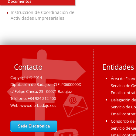
Documentos
Instrucción de Coordinación de
Actividades Empresariales
Contacto
Entidades
Copyright © 2014
Área de Econ
Diputación de Badajoz - CIF: P0600000D
Servicio de G
c/ Felipe Checa, 23 - 06071 Badajoz
Email:
contra
Teléfono: +34 924 212 400
Delegación de
Web:
www.dip-badajoz.es
Servicio de C
Email:
contra
Consorcio de
Sede Electrónica
Servicio de G
Email:
contra