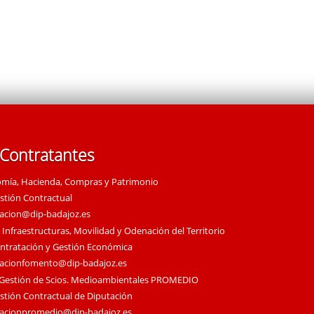
 Contratantes
omía, Hacienda, Compras y Patrimonio
estión Contractual
tacion@dip-badajoz.es
 Infraestructuras, Movilidad y Odenación del Territorio
ontratación y Gestión Económica
tacionfomento@dip-badajoz.es
 Gestión de Scios. Medioambientales PROMEDIO
estión Contractual de Diputación
tacionpromedio@dip-badajoz.es