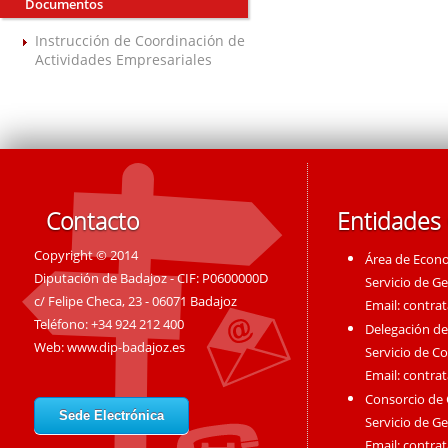
Documentos
Instrucción de Coordinación de
Actividades Empresariales
Contacto
Entidades
Copyright © 2014
Área de Econ
Diputación de Badajoz - CIF: P0600000D
Servicio de G
c/ Felipe Checa, 23 - 06071 Badajoz
Email:
contra
Teléfono: +34 924 212 400
Delegación de
Web:
www.dip-badajoz.es
Servicio de C
Email:
contra
Consorcio de
Sede Electrónica
Servicio de G
Email:
contra