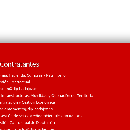
 Contratantes
omía, Hacienda, Compras y Patrimonio
estión Contractual
tacion@dip-badajoz.es
 Infraestructuras, Movilidad y Odenación del Territorio
ontratación y Gestión Económica
tacionfomento@dip-badajoz.es
 Gestión de Scios. Medioambientales PROMEDIO
estión Contractual de Diputación
tacionpromedio@dip-badajoz.es