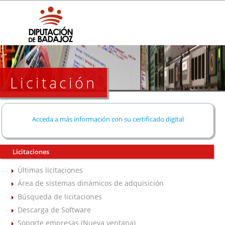
Licitación
Acceda a más información con su certificado digital
Licitaciones
Últimas licitaciones
Área de sistemas dinámicos de adquisición
Búsqueda de licitaciones
Descarga de Software
Soporte empresas (Nueva ventana)