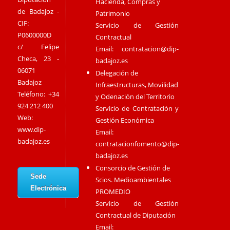
Hacienda, Compras y
de Badajoz -
Patrimonio
CIF:
Servicio de Gestión
P0600000D
Contractual
c/ Felipe
Email:
contratacion@dip-
Checa, 23 -
badajoz.es
06071
Delegación de
Badajoz
Infraestructuras, Movilidad
Teléfono: +34
y Odenación del Territorio
924 212 400
Servicio de Contratación y
Web:
Gestión Económica
www.dip-
Email:
badajoz.es
contratacionfomento@dip-
badajoz.es
Consorcio de Gestión de
Sede
Scios. Medioambientales
Electrónica
PROMEDIO
Servicio de Gestión
Contractual de Diputación
Email: