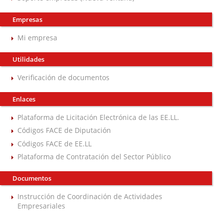
Empresas
Mi empresa
Utilidades
Verificación de documentos
Enlaces
Plataforma de Licitación Electrónica de las EE.LL.
Códigos FACE de Diputación
Códigos FACE de EE.LL
Plataforma de Contratación del Sector Público
Documentos
Instrucción de Coordinación de Actividades
Empresariales