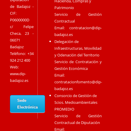
Hacienda, Compras y
de Badajoz -
Patrimonio
CIF:
Servicio de Gestión
P0600000D
Contractual
c/ Felipe
Email:
contratacion@dip-
Checa, 23 -
badajoz.es
06071
Delegación de
Badajoz
Infraestructuras, Movilidad
Teléfono: +34
y Odenación del Territorio
924 212 400
Servicio de Contratación y
Web:
Gestión Económica
www.dip-
Email:
badajoz.es
contratacionfomento@dip-
badajoz.es
Consorcio de Gestión de
Sede
Scios. Medioambientales
Electrónica
PROMEDIO
Servicio de Gestión
Contractual de Diputación
Email: