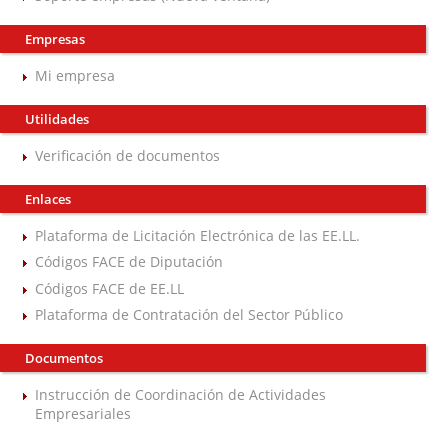
Empresas
Mi empresa
Utilidades
Verificación de documentos
Enlaces
Plataforma de Licitación Electrónica de las EE.LL.
Códigos FACE de Diputación
Códigos FACE de EE.LL
Plataforma de Contratación del Sector Público
Documentos
Instrucción de Coordinación de Actividades
Empresariales