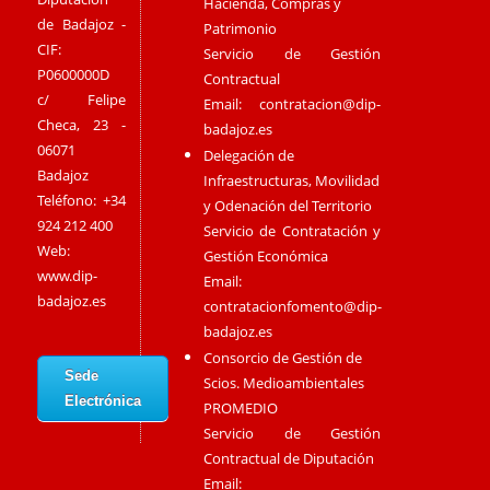
Hacienda, Compras y
de Badajoz -
Patrimonio
CIF:
Servicio de Gestión
P0600000D
Contractual
c/ Felipe
Email:
contratacion@dip-
Checa, 23 -
badajoz.es
06071
Delegación de
Badajoz
Infraestructuras, Movilidad
Teléfono: +34
y Odenación del Territorio
924 212 400
Servicio de Contratación y
Web:
Gestión Económica
www.dip-
Email:
badajoz.es
contratacionfomento@dip-
badajoz.es
Consorcio de Gestión de
Sede
Scios. Medioambientales
Electrónica
PROMEDIO
Servicio de Gestión
Contractual de Diputación
Email: