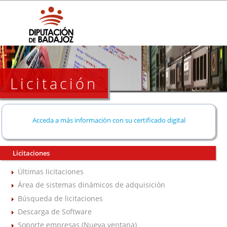
Licitación
Acceda a más información con su certificado digital
Licitaciones
Últimas licitaciones
Área de sistemas dinámicos de adquisición
Búsqueda de licitaciones
Descarga de Software
Soporte empresas (Nueva ventana)