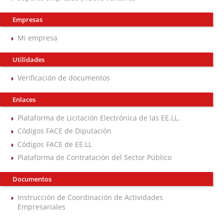
Empresas
Mi empresa
Utilidades
Verificación de documentos
Enlaces
Plataforma de Licitación Electrónica de las EE.LL.
Códigos FACE de Diputación
Códigos FACE de EE.LL
Plataforma de Contratación del Sector Público
Documentos
Instrucción de Coordinación de Actividades
Empresariales