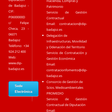
Hacienda, Compras y
de Badajoz -
Patrimonio
CIF:
Servicio de Gestión
P0600000D
Contractual
c/ Felipe
Email:
contratacion@dip-
Checa, 23 -
badajoz.es
06071
Delegación de
Badajoz
Infraestructuras, Movilidad
Teléfono: +34
y Odenación del Territorio
924 212 400
Servicio de Contratación y
Web:
Gestión Económica
www.dip-
Email:
badajoz.es
contratacionfomento@dip-
badajoz.es
Consorcio de Gestión de
Sede
Scios. Medioambientales
Electrónica
PROMEDIO
Servicio de Gestión
Contractual de Diputación
Email: