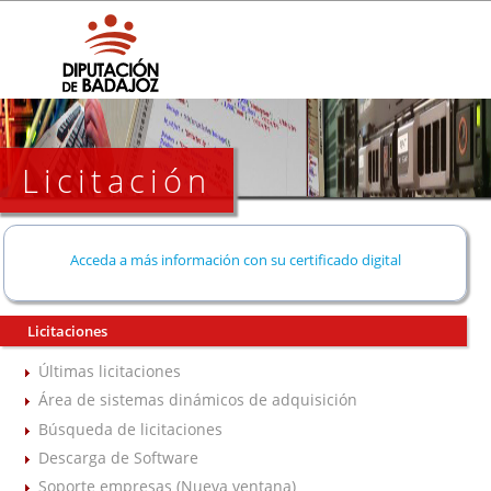
Licitación
Acceda a más información con su certificado digital
Licitaciones
Últimas licitaciones
Área de sistemas dinámicos de adquisición
Búsqueda de licitaciones
Descarga de Software
Soporte empresas (Nueva ventana)