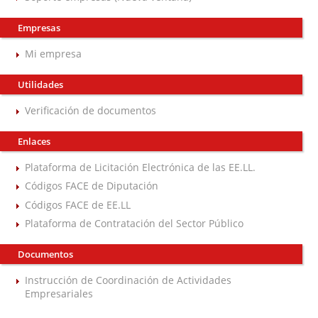
Empresas
Mi empresa
Utilidades
Verificación de documentos
Enlaces
Plataforma de Licitación Electrónica de las EE.LL.
Códigos FACE de Diputación
Códigos FACE de EE.LL
Plataforma de Contratación del Sector Público
Documentos
Instrucción de Coordinación de Actividades
Empresariales