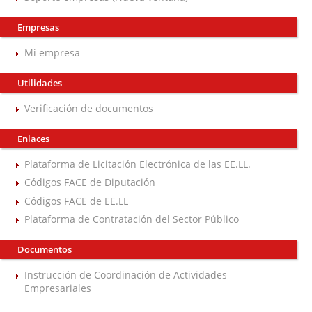
Empresas
Mi empresa
Utilidades
Verificación de documentos
Enlaces
Plataforma de Licitación Electrónica de las EE.LL.
Códigos FACE de Diputación
Códigos FACE de EE.LL
Plataforma de Contratación del Sector Público
Documentos
Instrucción de Coordinación de Actividades
Empresariales