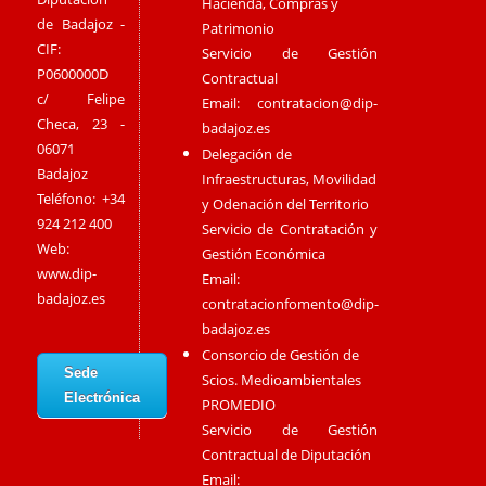
Hacienda, Compras y
de Badajoz -
Patrimonio
CIF:
Servicio de Gestión
P0600000D
Contractual
c/ Felipe
Email:
contratacion@dip-
Checa, 23 -
badajoz.es
06071
Delegación de
Badajoz
Infraestructuras, Movilidad
Teléfono: +34
y Odenación del Territorio
924 212 400
Servicio de Contratación y
Web:
Gestión Económica
www.dip-
Email:
badajoz.es
contratacionfomento@dip-
badajoz.es
Consorcio de Gestión de
Sede
Scios. Medioambientales
Electrónica
PROMEDIO
Servicio de Gestión
Contractual de Diputación
Email: