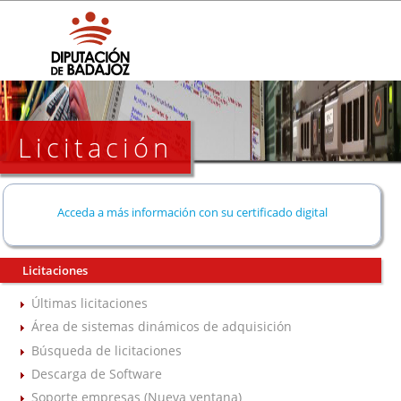
Licitación
Acceda a más información con su certificado digital
Licitaciones
Últimas licitaciones
Área de sistemas dinámicos de adquisición
Búsqueda de licitaciones
Descarga de Software
Soporte empresas (Nueva ventana)